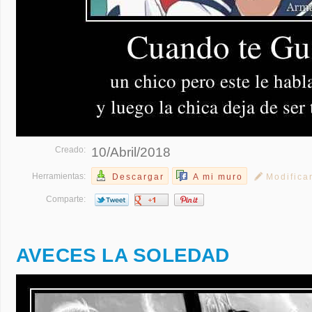
Creado:
10/Abril/2018
Herramientas:
Descargar
A mi muro
Modifica
Comparte:
AVECES LA SOLEDAD