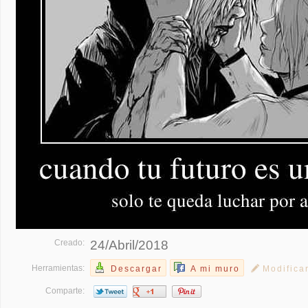
Creado:
24/Abril/2018
Herramientas:
Descargar
A mi muro
Modifica
Comparte: