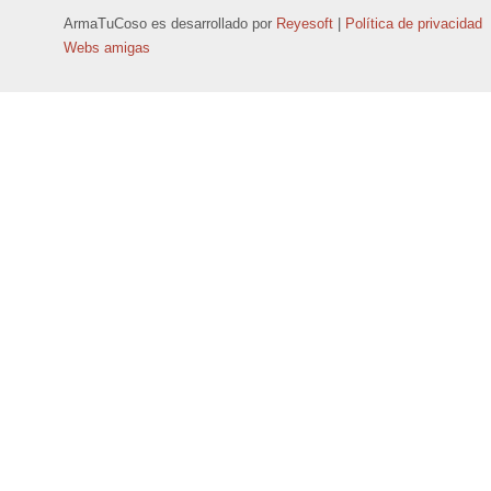
ArmaTuCoso
es desarrollado por
Reyesoft
|
Política de privacidad
Webs amigas