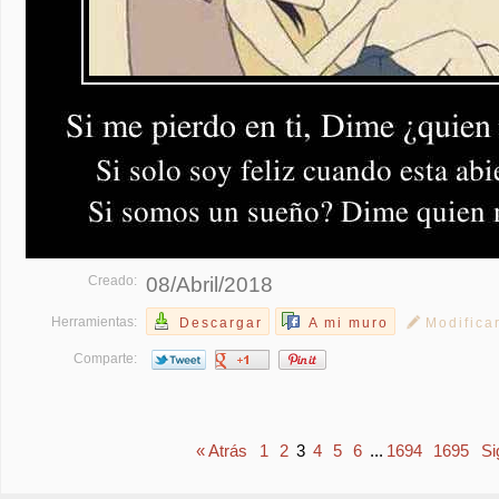
Creado:
08/Abril/2018
Herramientas:
Descargar
A mi muro
Modifica
Comparte:
« Atrás
1
2
3
4
5
6
...
1694
1695
Si