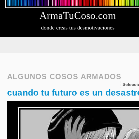
Arma
Tu
Coso
.com
donde creas tus desmotivaciones
ALGUNOS COSOS ARMADOS
Selecc
cuando tu futuro es un desastr