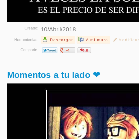
Creado:
10/Abril/2018
Herramientas:
Descargar
A mi muro
Modifica
Comparte:
Momentos a tu lado ❤