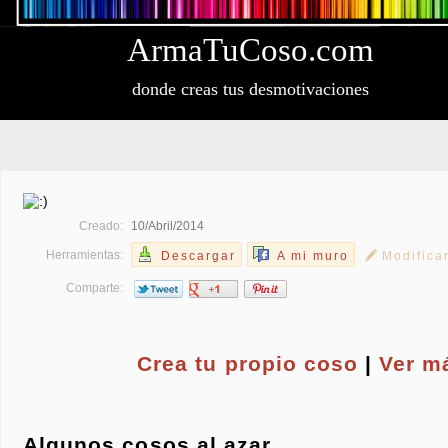
Arma
Tu
Coso
.com
donde creas tus desmotivaciones
Creado:
10/Abril/2014
Herramientas:
Descargar
A mi muro
Modifica
Comparte:
Crea tu propio
coso
|
Ver m
Algunos cosos al azar