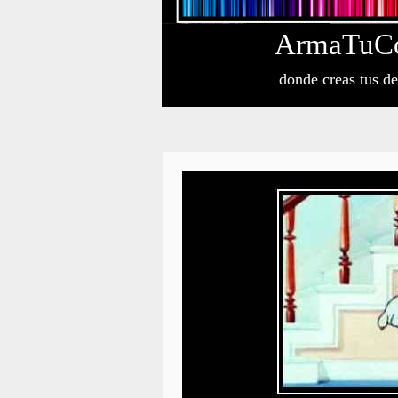
Arma
Tu
C
donde creas tus d