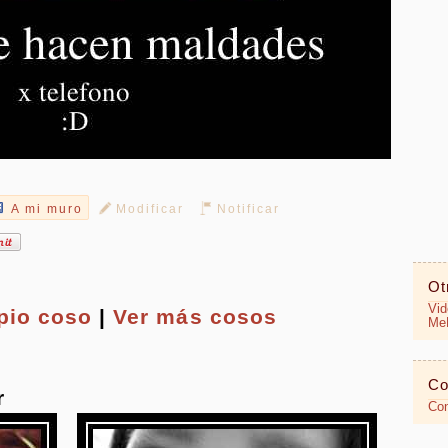
A mi muro
Modificar
Notificar
Ot
Vid
opio
coso
|
Ver más cosos
MeR
Co
r
Con