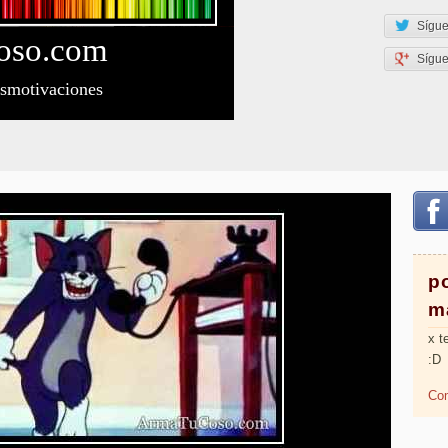
Sígue
oso
.com
Sígu
esmotivaciones
p
m
x t
:D
Com