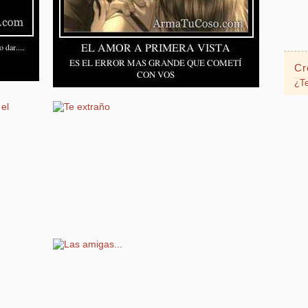
Cr
¿Te