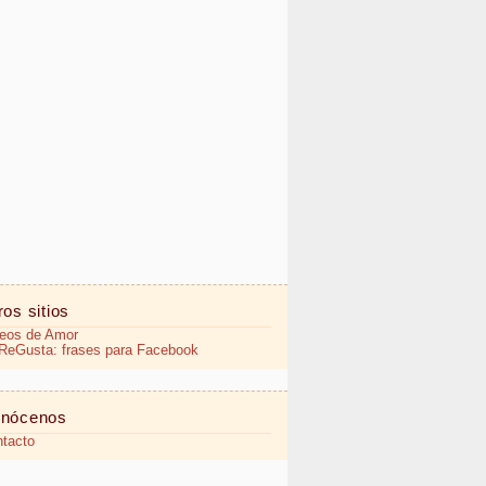
ros sitios
eos de Amor
eGusta: frases para Facebook
nócenos
tacto