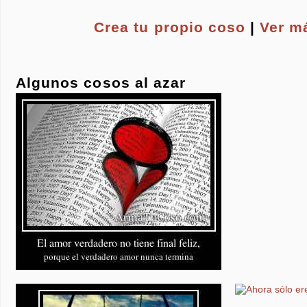
Crea tu propio
coso
|
Ver m
Algunos cosos al azar