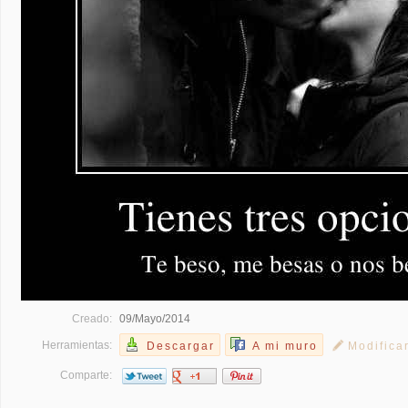
Creado:
09/Mayo/2014
Herramientas:
Descargar
A mi muro
Modifica
Comparte: