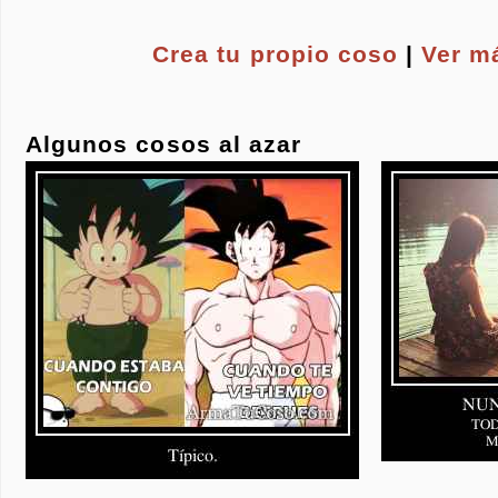
Crea tu propio
coso
|
Ver m
Algunos cosos al azar