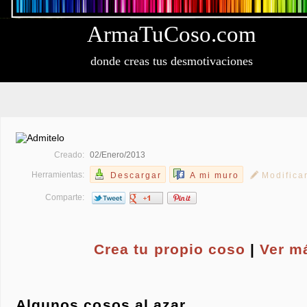
Arma
Tu
Coso
.com
donde creas tus desmotivaciones
Creado:
02/Enero/2013
Herramientas:
Descargar
A mi muro
Modifica
Comparte:
Crea tu propio
coso
|
Ver m
Algunos cosos al azar