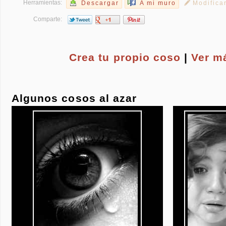
Herramientas:
Descargar
A mi muro
Modifica
Comparte:
Crea tu propio
coso
|
Ver m
Algunos cosos al azar