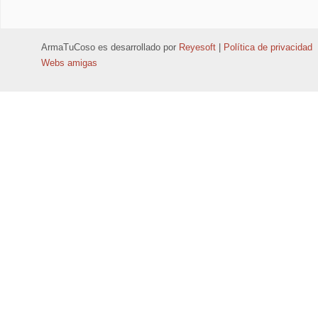
ArmaTuCoso
es desarrollado por
Reyesoft
|
Política de privacidad
Webs amigas