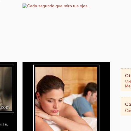
Ot
Vid
MeR
Co
Con