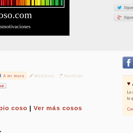
Sígue
oso
.com
Sígu
esmotivaciones
A mi muro
Modificar
Notificar
♥
Lo 
lo 
opio
coso
|
Ver más cosos
Com
r