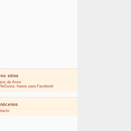
ros sitios
eos de Amor
eGusta: frases para Facebook
nócenos
tacto