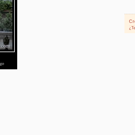
Cr
¿Te