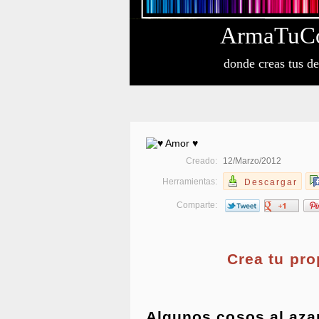
Arma
Tu
C
donde creas tus d
Creado:
12/Marzo/2012
Herramientas:
Descargar
Comparte:
Crea tu pr
Algunos cosos al aza