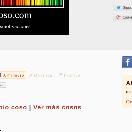
Sígue
oso
.com
Sígu
esmotivaciones
A mi muro
Modificar
Notificar
A
me
Com
opio
coso
|
Ver más cosos
r