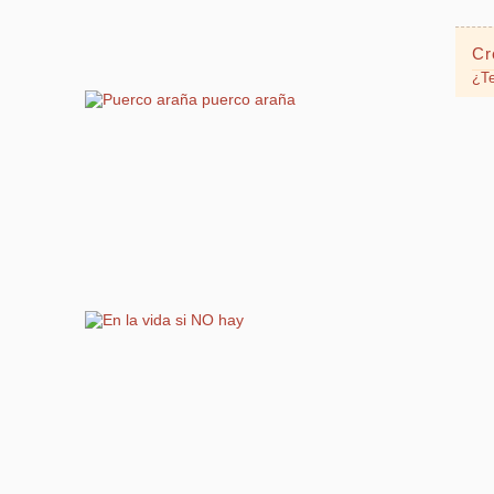
Cr
¿Te