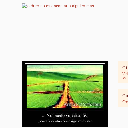
Ot
Vid
MeR
Co
Con