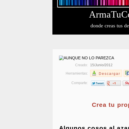
Arma
Tu
C
donde creas tus d
Creado:
15/Junio/2012
Herramientas:
Descargar
Comparte:
Crea tu pr
Algunos cosos al aza