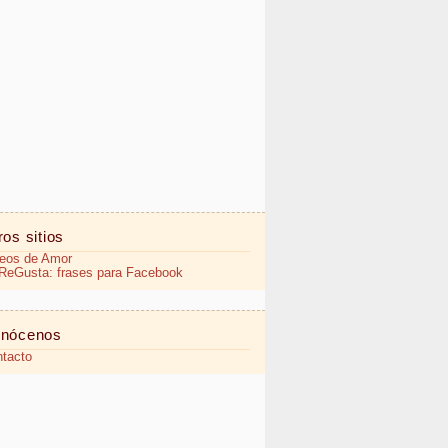
ros sitios
eos de Amor
eGusta: frases para Facebook
nócenos
tacto