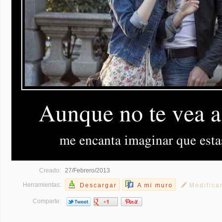
Creado:
27/Febrero/2013
Herramientas:
Descargar
A mi muro
Modifica
Comparte: