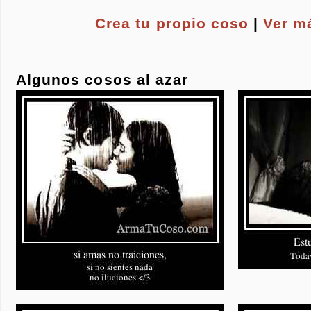
Crea tu propio
coso
|
Ver m
Algunos cosos al azar