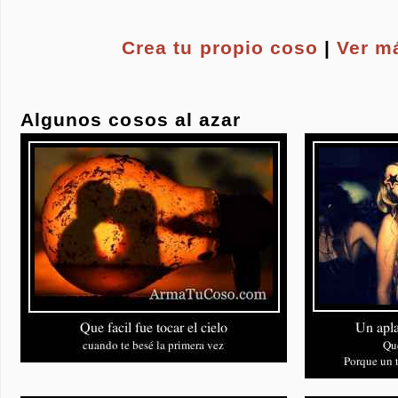
Crea tu propio
coso
|
Ver m
Algunos cosos al azar