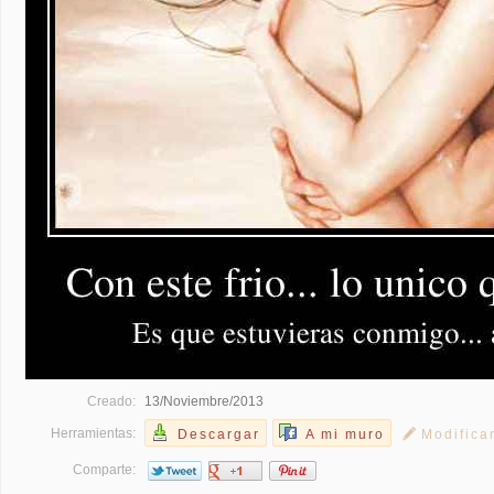
Creado:
13/Noviembre/2013
Herramientas:
Descargar
A mi muro
Modifica
Comparte: