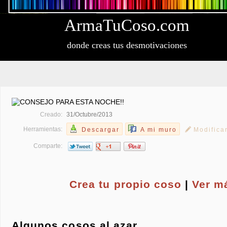
Arma
Tu
Coso
.com
donde creas tus desmotivaciones
Creado:
31/Octubre/2013
Herramientas:
Descargar
A mi muro
Modifica
Comparte:
Crea tu propio
coso
|
Ver m
Algunos cosos al azar