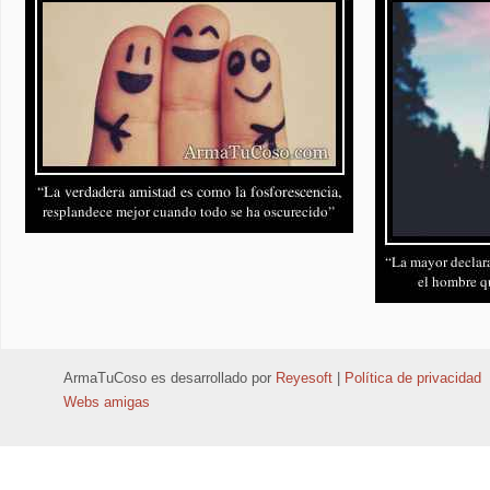
ArmaTuCoso
es desarrollado por
Reyesoft
|
Política de privacidad
Webs amigas