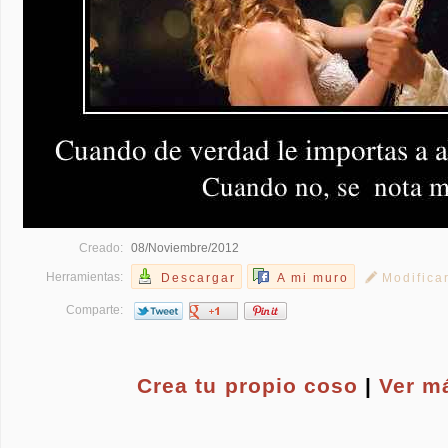
Creado:
08/Noviembre/2012
Herramientas:
Descargar
A mi muro
Modifica
Comparte:
Crea tu propio
coso
|
Ver m