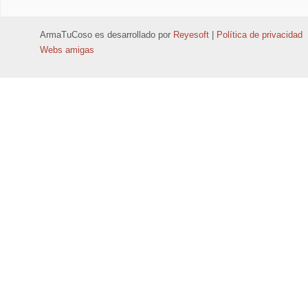
ArmaTuCoso
es desarrollado por
Reyesoft
|
Política de privacidad
Webs amigas