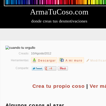
Arma
Tu
Coso
.com
donde creas tus desmotivaciones
Creado:
10/Agosto/2012
Herramientas:
Descargar
A mi muro
Modifica
Comparte:
Crea tu propio
coso
|
Ver m
Algunos cosos al azar