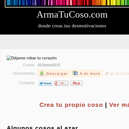
Arma
Tu
Coso
.com
donde creas tus desmotivaciones
Creado:
02/Junio/2015
Herramientas:
Descargar
A mi muro
Modifica
Comparte:
Crea tu propio
coso
|
Ver m
Algunos cosos al azar