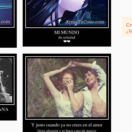
Cr
¿Te