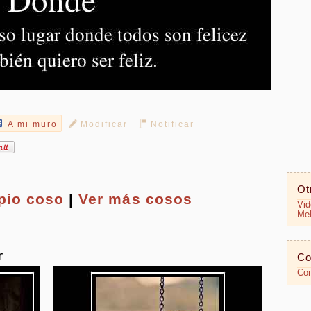
A mi muro
Modificar
Notificar
Ot
opio
coso
|
Ver más cosos
Vid
MeR
r
Co
Con