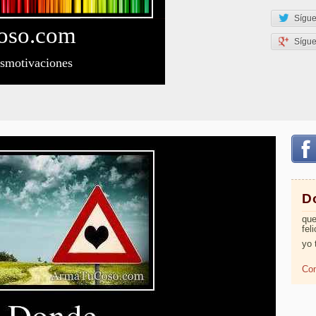
Sígue
oso
.com
Sígu
esmotivaciones
D
que
fel
yo 
Com