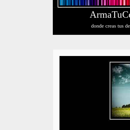
Arma
Tu
C
donde creas tus d