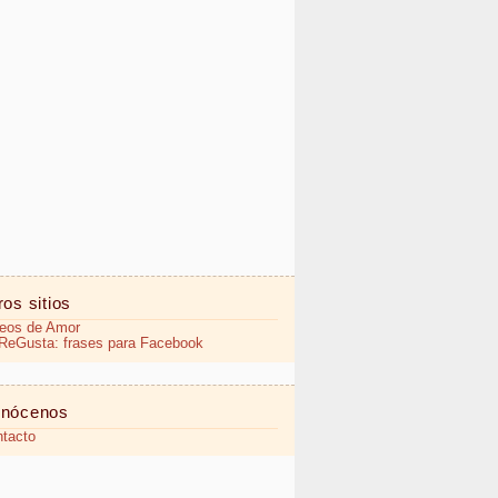
ros sitios
eos de Amor
eGusta: frases para Facebook
nócenos
tacto