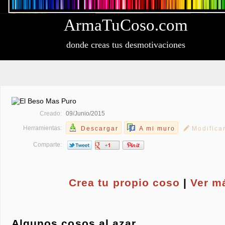
Arma
Tu
Coso
.com
donde creas tus desmotivaciones
Creado:
09/Junio/2015
Herramientas:
Descargar
A mi muro
Modifica
Comparte:
Crea tu propio
coso
|
Ver m
Algunos cosos al azar