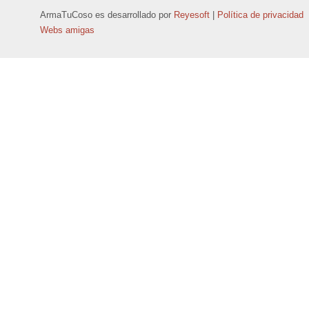
ArmaTuCoso
es desarrollado por
Reyesoft
|
Política de privacidad
Webs amigas