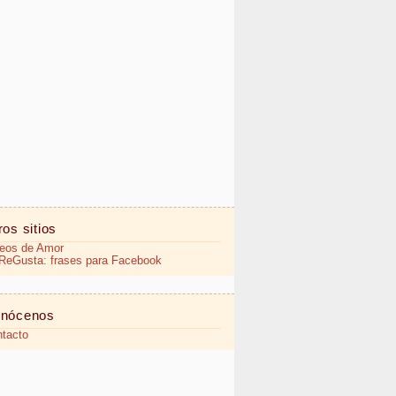
ros sitios
eos de Amor
eGusta: frases para Facebook
nócenos
tacto