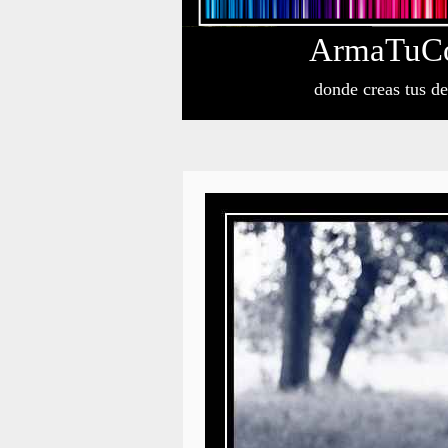
Arma
Tu
C
donde creas tus d