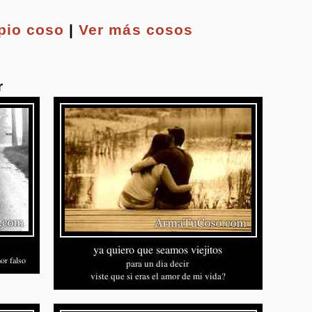
opio
coso
|
Ver más cosos
r