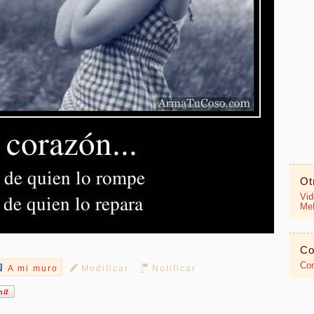
Ot
Vid
MeR
Co
Con
A mi muro
Modificar
Notificar