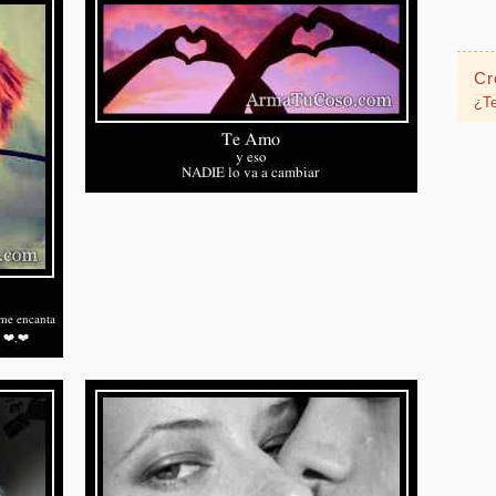
Cr
¿Te