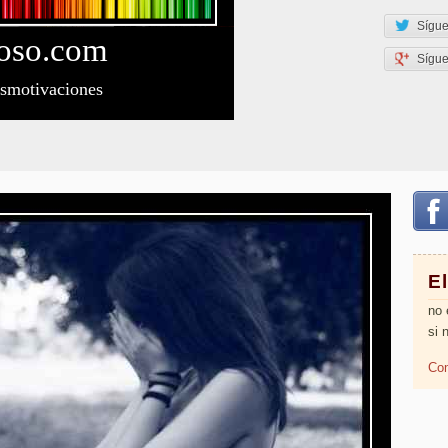
Sígue
oso
.com
Sígu
esmotivaciones
El
no 
si 
Com