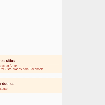
ros sitios
eos de Amor
eGusta: frases para Facebook
nócenos
tacto