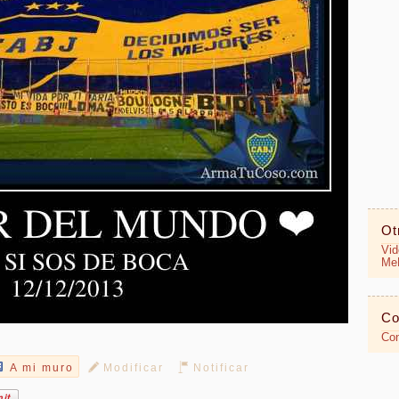
Ot
Vid
MeR
Co
Con
A mi muro
Modificar
Notificar