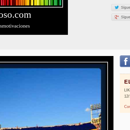
Sígue
oso
.com
Sígu
esmotivaciones
E
LI
12/
Com