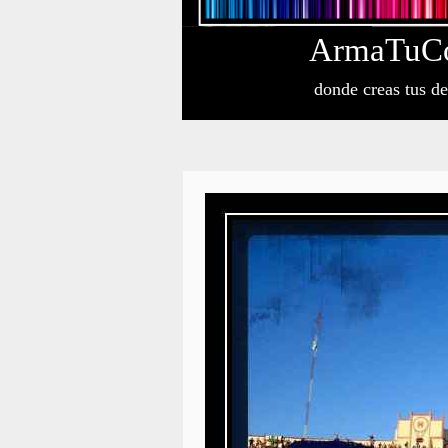
Arma
Tu
C
donde creas tus d