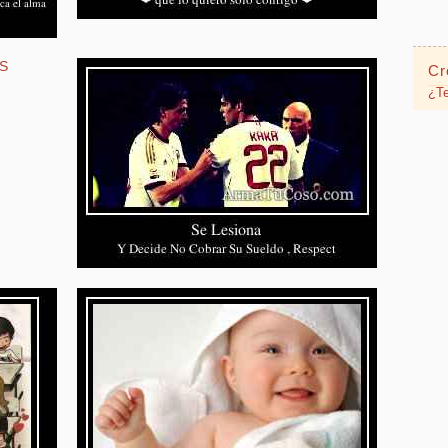
Cr
¿Te