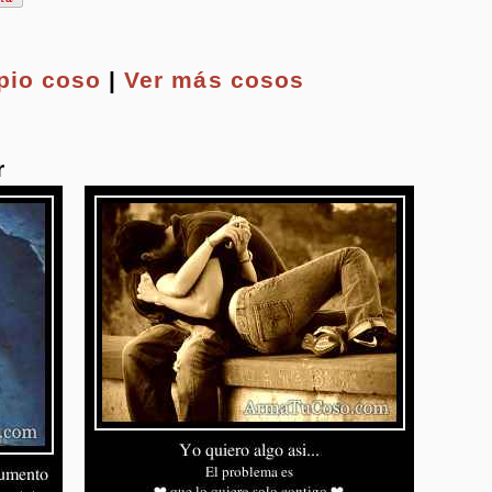
opio
coso
|
Ver más cosos
r