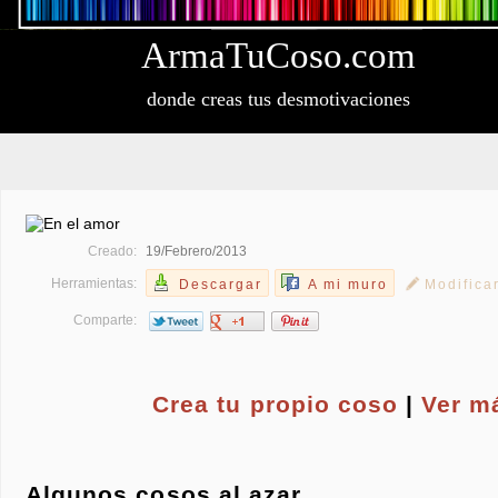
Arma
Tu
Coso
.com
donde creas tus desmotivaciones
Creado:
19/Febrero/2013
Herramientas:
Descargar
A mi muro
Modifica
Comparte:
Crea tu propio
coso
|
Ver m
Algunos cosos al azar