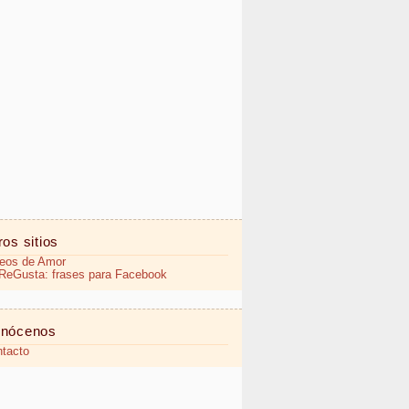
ros sitios
eos de Amor
eGusta: frases para Facebook
nócenos
tacto