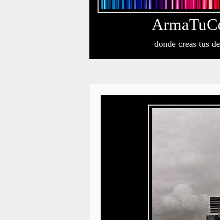
Arma
Tu
C
donde creas tus d