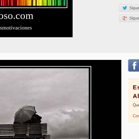
Sígue
oso
.com
Sígu
esmotivaciones
Es
A
Que
Com