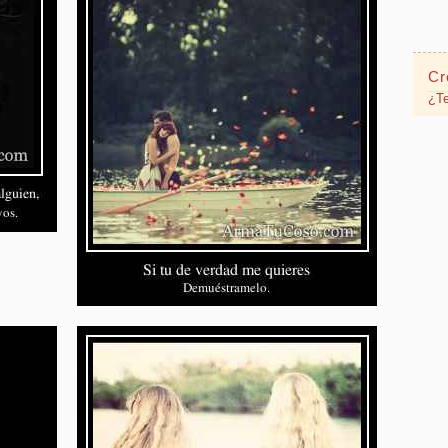
Cr
¿Te