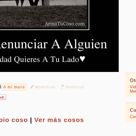
Ot
Vid
A mi muro
Modificar
Notificar
MeR
Co
Con
opio
coso
|
Ver más cosos