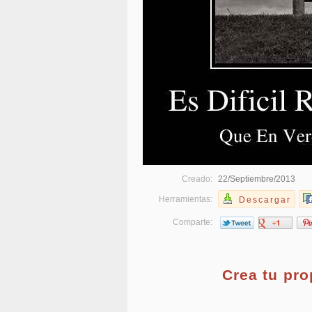
Creado:
22/Septiembre/2013
Herramientas:
Descargar
Comparte:
Crea tu pr