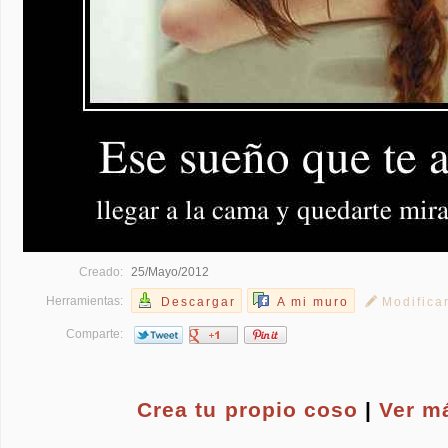
Creado:
25/Mayo/2012
Herramientas:
Descargar
A mi muro
Modifica
Comparte:
Crea tu propio
coso
|
Ver m