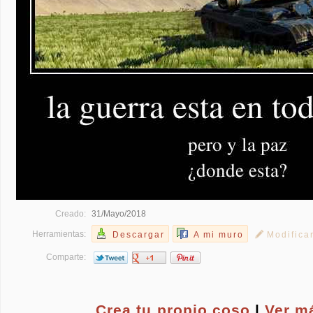
Creado:
31/Mayo/2018
Herramientas:
Descargar
A mi muro
Modifica
Comparte:
Crea tu propio
coso
|
Ver m