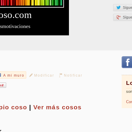
Sígue
oso
.com
Sígu
esmotivaciones
A mi muro
Modificar
Notificar
L
son
Com
opio
coso
|
Ver más cosos
r