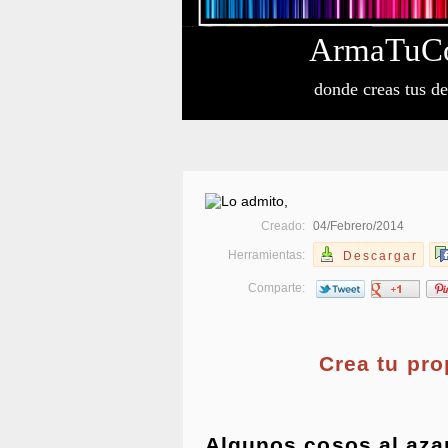
Arma
Tu
C
donde creas tus d
Creado:
04/Febrero/2014
Herramientas:
Descargar
Comparte:
Crea tu pr
Algunos cosos al aza