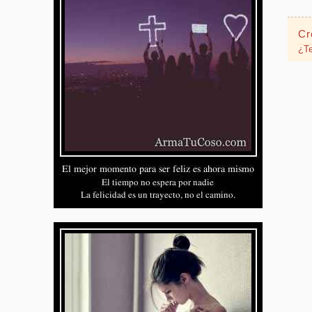
Cr
¿Te