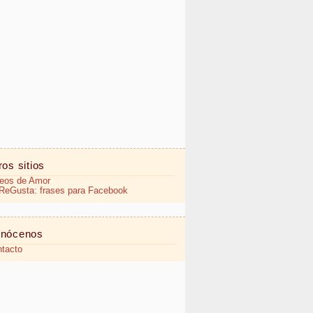
ros sitios
eos de Amor
eGusta: frases para Facebook
nócenos
tacto