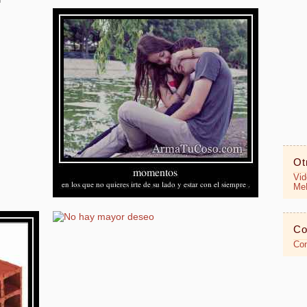
Ot
Vid
MeR
Co
Con