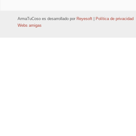
ArmaTuCoso
es desarrollado por
Reyesoft
|
Política de privacidad
Webs amigas