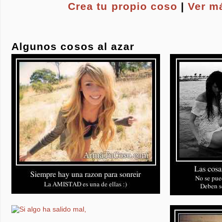
Crea tu propio
coso
|
Ver m
Algunos cosos al azar