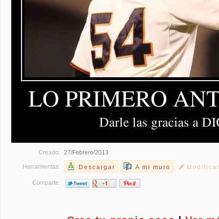
Creado:
27/Febrero/2013
Herramientas:
Descargar
A mi muro
Modifica
Comparte: