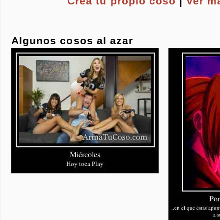
Crea tu propio
coso
|
Ver m
Algunos cosos al azar