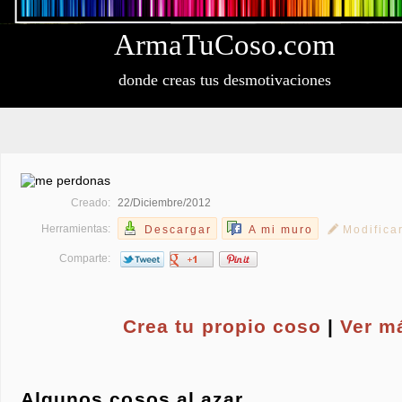
Arma
Tu
Coso
.com
donde creas tus desmotivaciones
Creado:
22/Diciembre/2012
Herramientas:
Descargar
A mi muro
Modifica
Comparte:
Crea tu propio
coso
|
Ver m
Algunos cosos al azar