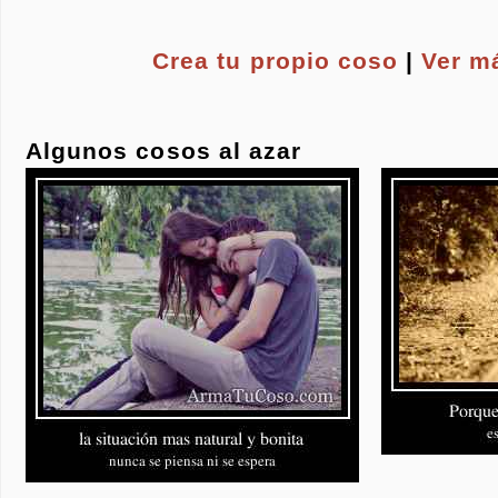
Crea tu propio
coso
|
Ver m
Algunos cosos al azar