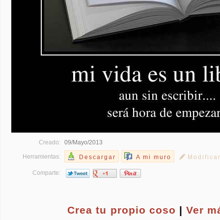
Creado:
09/Mayo/2013
Herramientas:
Descargar
A mi muro
Modifica
Comparte:
Crea tu propio
coso
|
Ver m