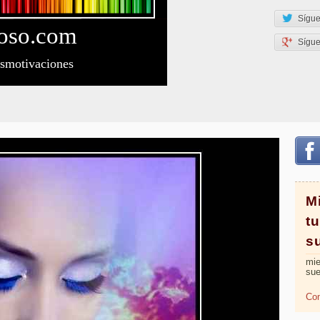
Sígue
oso
.com
Sígu
esmotivaciones
M
tu
s
mi
sue
Com