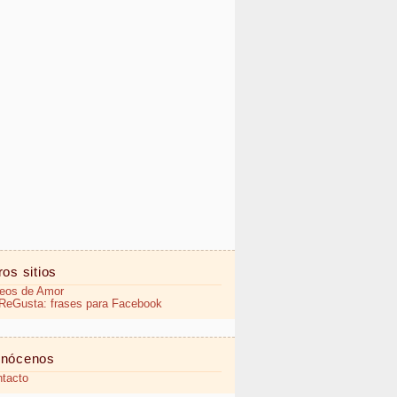
ros sitios
eos de Amor
eGusta: frases para Facebook
nócenos
tacto