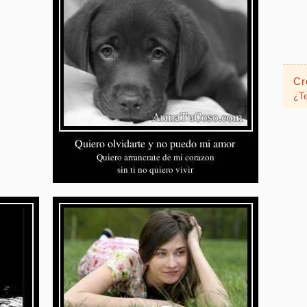
Cr
¿Te