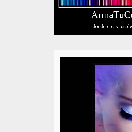
Arma
Tu
C
donde creas tus d