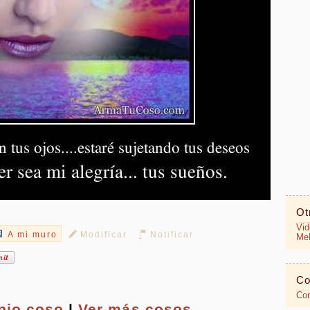
Ot
Vid
A mi muro
Modificar
Notificar
MeR
Co
Con
opio
coso
|
Ver más cosos