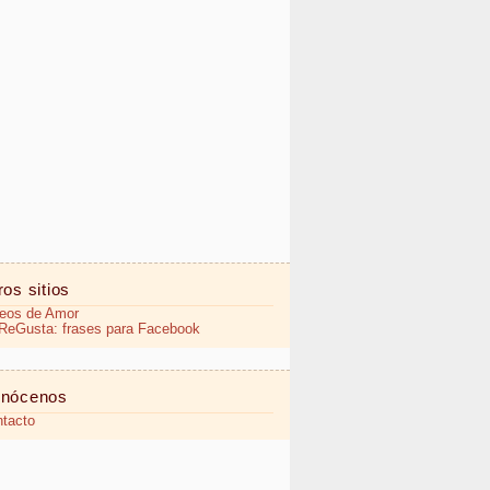
ros sitios
eos de Amor
eGusta: frases para Facebook
nócenos
tacto