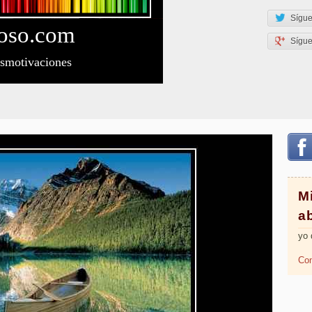
Sígue
oso
.com
Sígu
esmotivaciones
M
a
yo 
Com