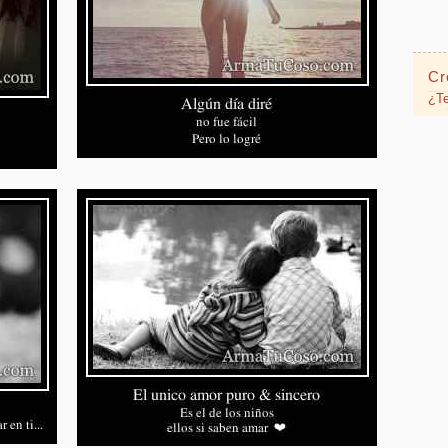
Cr
¿Te