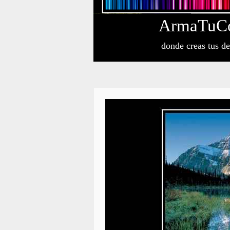
Arma
Tu
C
donde creas tus d