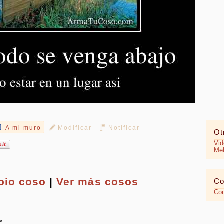
A mi muro
Modificar
Notificar
Ot
Vid
MeR
opio
coso
|
Ver más cosos
Co
Con
r