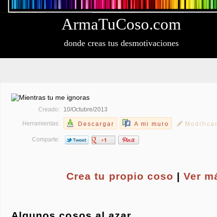
Arma
Tu
Coso
.com
donde creas tus desmotivaciones
Creado:
10/Octubre/2013
Herramientas:
Descargar
A mi muro
Modifica
Comparte:
Crea tu propio
coso
|
Ver m
Algunos cosos al azar