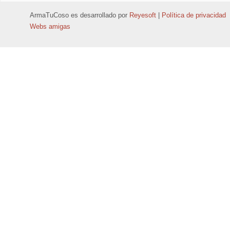
ArmaTuCoso
es desarrollado por
Reyesoft
|
Política de privacidad
Webs amigas