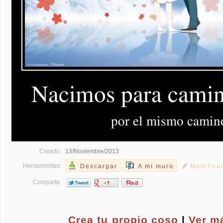
Creado:
13/Noviembre/2013
Herramientas:
Descargar
A mi muro
Modifica
Comparte:
Crea tu propio
coso
|
Ver m