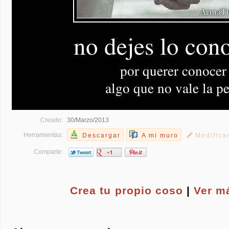
Creado:
30/Marzo/2013
Herramientas:
Descargar
A mi muro
Modifica
Comparte:
Crea tu propio
coso
|
Ver m