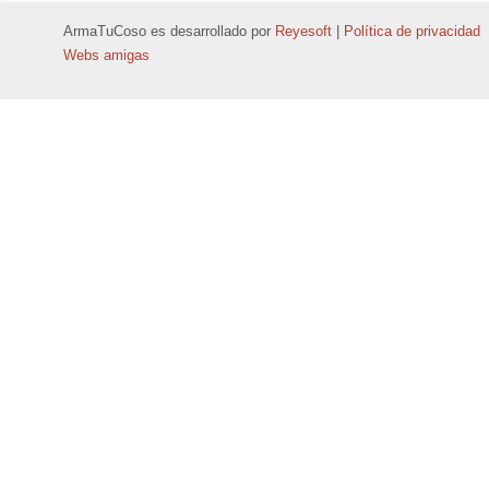
ArmaTuCoso
es desarrollado por
Reyesoft
|
Política de privacidad
Webs amigas