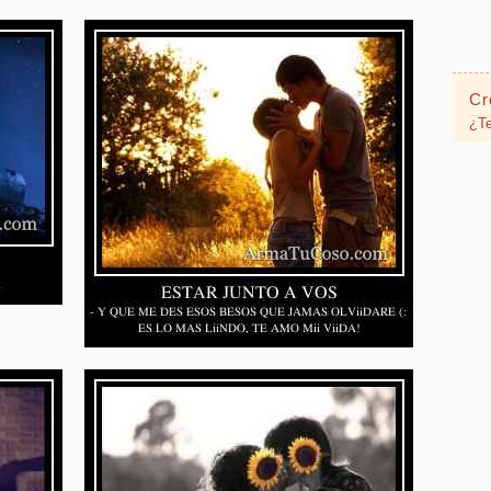
Cr
¿Te