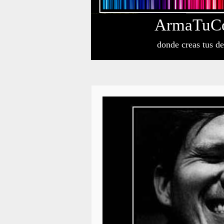
Arma
Tu
C
donde creas tus d