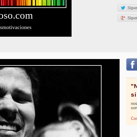
Sígue
oso
.com
Sígu
esmotivaciones
"
s
nos
son
Com