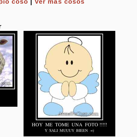
opio
coso
|
Ver más cosos
r