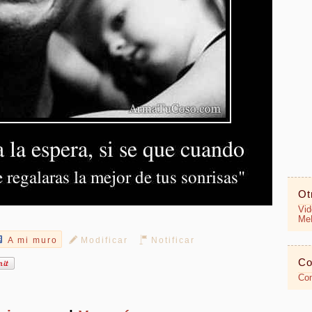
Ot
Vid
MeR
A mi muro
Modificar
Notificar
Co
Con