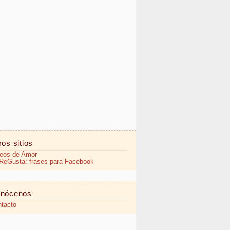
ros sitios
eos de Amor
eGusta: frases para Facebook
nócenos
tacto