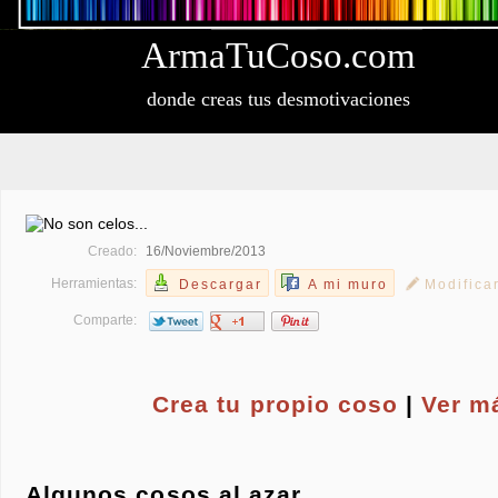
Arma
Tu
Coso
.com
donde creas tus desmotivaciones
Creado:
16/Noviembre/2013
Herramientas:
Descargar
A mi muro
Modifica
Comparte:
Crea tu propio
coso
|
Ver m
Algunos cosos al azar