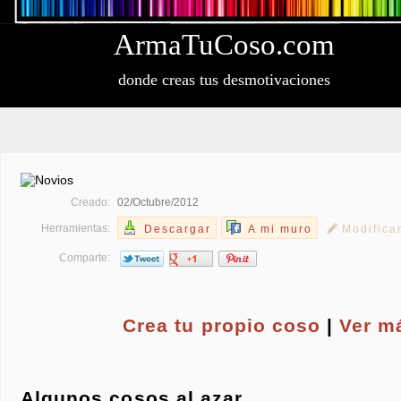
Arma
Tu
Coso
.com
donde creas tus desmotivaciones
Creado:
02/Octubre/2012
Herramientas:
Descargar
A mi muro
Modifica
Comparte:
Crea tu propio
coso
|
Ver m
Algunos cosos al azar