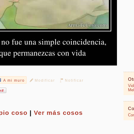
Ot
A mi muro
Modificar
Notificar
Vid
MeR
Co
opio
coso
|
Ver más cosos
Con