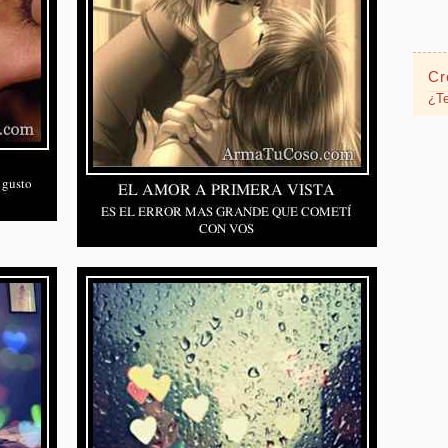
Cr
¿Te