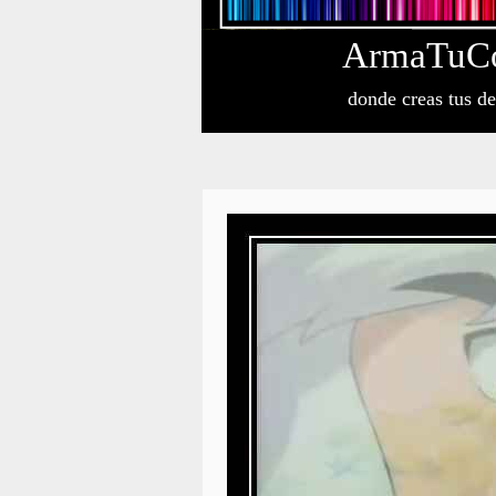
Arma
Tu
C
donde creas tus d