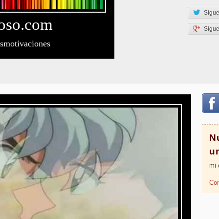
Sígue
oso
.com
Sígu
esmotivaciones
N
u
mi 
Com