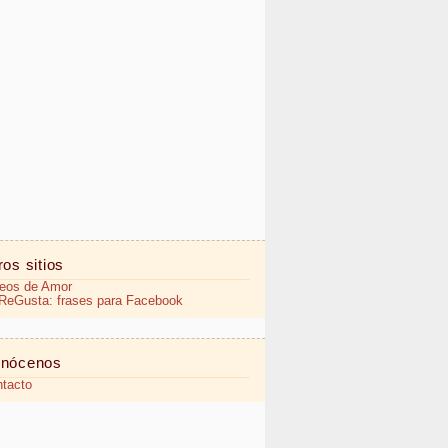
ros sitios
eos de Amor
eGusta: frases para Facebook
nócenos
tacto