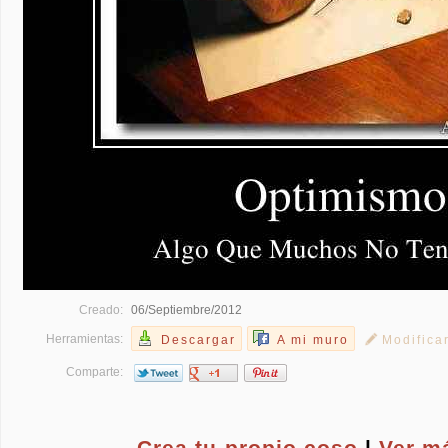
Creado:
06/Septiembre/2012
Herramientas:
Descargar
A mi muro
Modifica
Comparte:
Crea tu propio
coso
|
Ver m