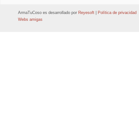
ArmaTuCoso
es desarrollado por
Reyesoft
|
Política de privacidad
Webs amigas