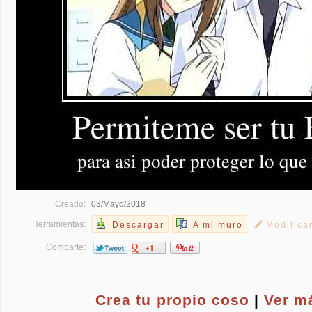
Creado:
03/Mayo/2018
Herramientas:
Descargar
A mi muro
Modifica
Comparte:
Crea tu propio
coso
|
Ver m