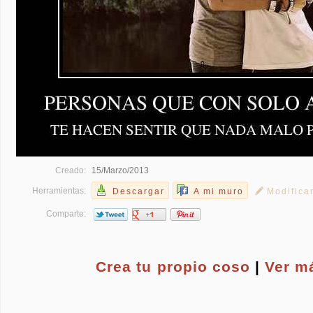
Creado:
15/Marzo/2013
Herramientas:
Descargar
A mi muro
Modifica
Comparte:
Crea tu propio
coso
|
Ver m