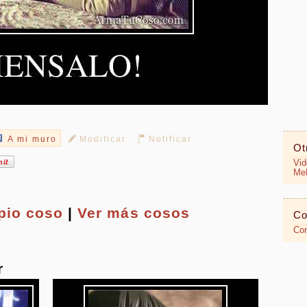
A mi muro
Modificar
Notificar
Ot
Vid
MeR
opio
coso
|
Ver más cosos
Co
Con
r