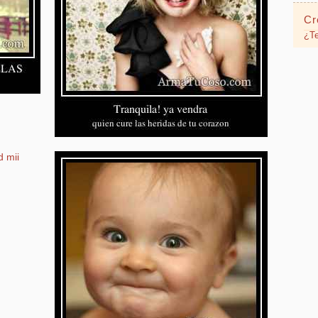
Cr
¿Te