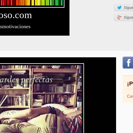
Sígue
oso
.com
Sígu
esmotivaciones
¡
Com