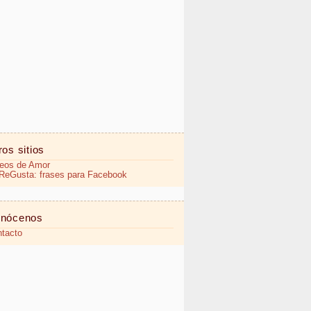
ros sitios
eos de Amor
eGusta: frases para Facebook
nócenos
tacto