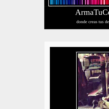
Arma
Tu
C
donde creas tus d