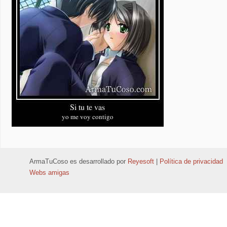
ArmaTuCoso
es desarrollado por
Reyesoft
|
Política de privacidad
Webs amigas