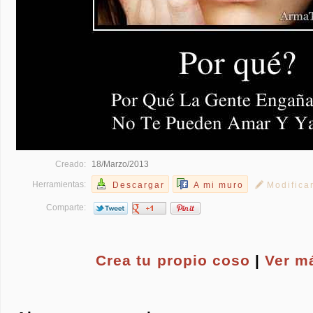
Creado:
18/Marzo/2013
Herramientas:
Descargar
A mi muro
Modifica
Comparte:
Crea tu propio
coso
|
Ver m