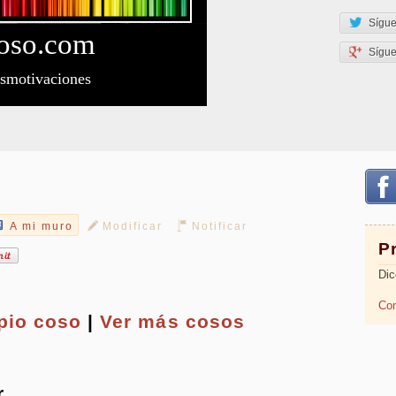
Sígue
oso
.com
Sígu
esmotivaciones
A mi muro
Modificar
Notificar
P
Dic
Com
opio
coso
|
Ver más cosos
r