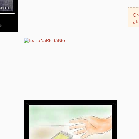
Cr
¿Te