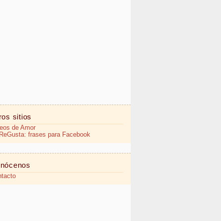
ros sitios
eos de Amor
eGusta: frases para Facebook
nócenos
tacto