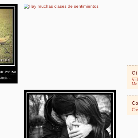
Ot
Vid
MeR
Co
Con