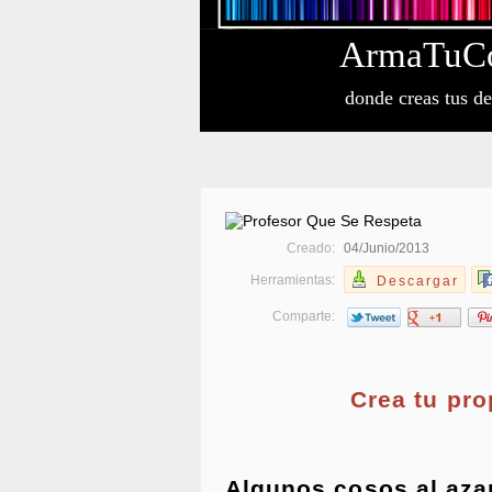
Arma
Tu
C
donde creas tus d
Creado:
04/Junio/2013
Herramientas:
Descargar
Comparte:
Crea tu pr
Algunos cosos al aza