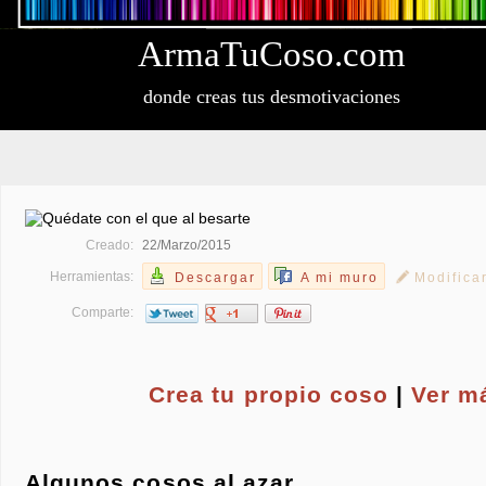
Arma
Tu
Coso
.com
donde creas tus desmotivaciones
Creado:
22/Marzo/2015
Herramientas:
Descargar
A mi muro
Modifica
Comparte:
Crea tu propio
coso
|
Ver m
Algunos cosos al azar