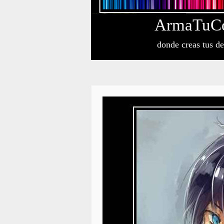
Arma
Tu
C
donde creas tus d