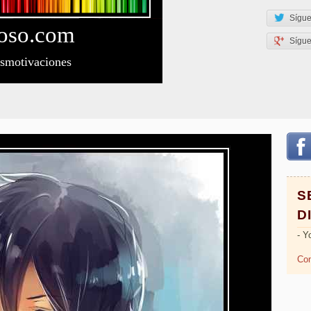
Sígue
oso
.com
Sígu
esmotivaciones
S
D
- Y
Com