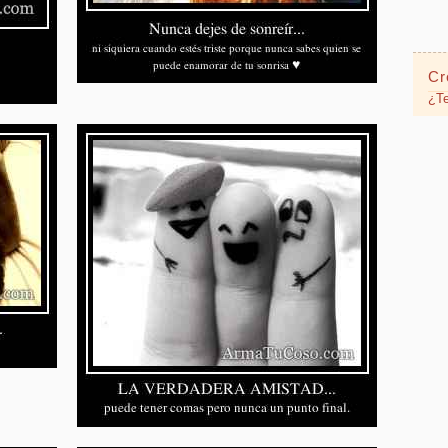
Cr
¿Te