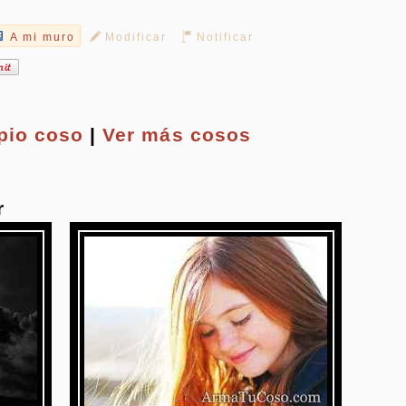
A mi muro
Modificar
Notificar
opio
coso
|
Ver más cosos
r