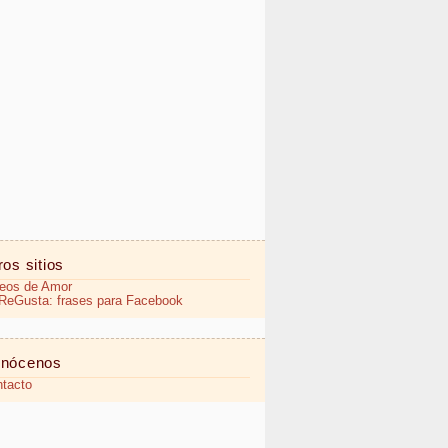
ros sitios
eos de Amor
eGusta: frases para Facebook
nócenos
tacto