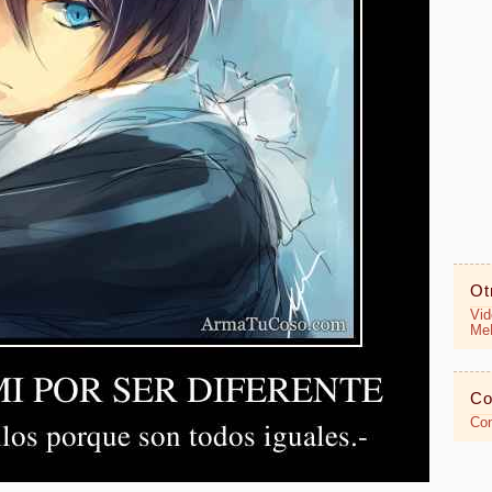
Ot
Vid
MeR
Co
Con