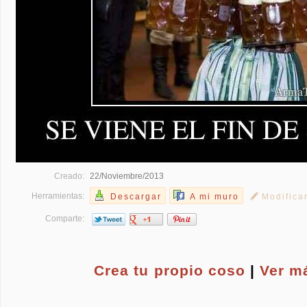
Creado:
22/Noviembre/2013
Herramientas:
Descargar
A mi muro
Modifica
Comparte:
Crea tu propio
coso
|
Ver m