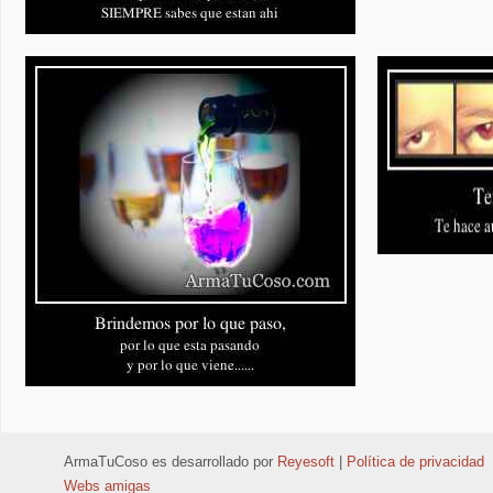
ArmaTuCoso
es desarrollado por
Reyesoft
|
Política de privacidad
Webs amigas