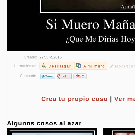
Creado:
22/Julio/2015
Herramientas:
Descargar
A mi muro
Modifica
Comparte:
Crea tu propio
coso
|
Ver m
Algunos cosos al azar