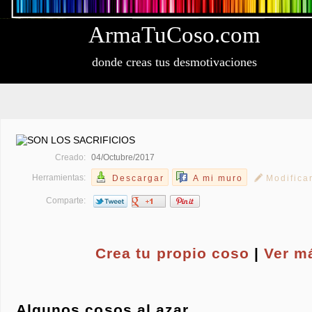
Arma
Tu
Coso
.com
donde creas tus desmotivaciones
Creado:
04/Octubre/2017
Herramientas:
Descargar
A mi muro
Modifica
Comparte:
Crea tu propio
coso
|
Ver m
Algunos cosos al azar